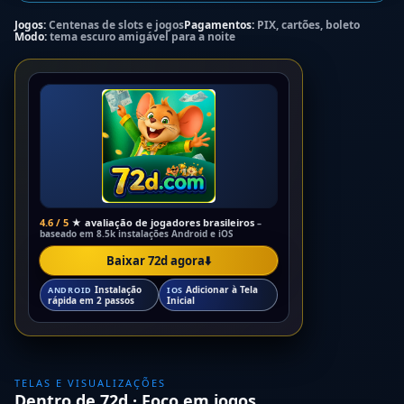
Jogos:
Centenas de slots e jogos
Pagamentos:
PIX, cartões, boleto
Modo:
tema escuro amigável para a noite
4.6 / 5
★ avaliação de jogadores brasileiros
–
baseado em 8.5k instalações Android e iOS
Baixar 72d agora
⬇️
Instalação
Adicionar à Tela
ANDROID
IOS
rápida em 2 passos
Inicial
TELAS E VISUALIZAÇÕES
Dentro de 72d · Foco em jogos