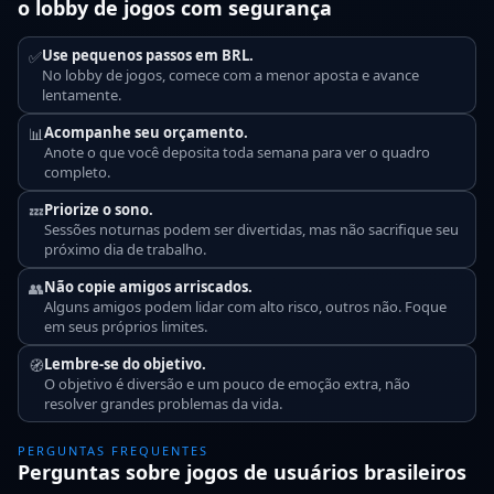
o lobby de jogos com segurança
Use pequenos passos em BRL.
✅
No lobby de jogos, comece com a menor aposta e avance
lentamente.
Acompanhe seu orçamento.
📊
Anote o que você deposita toda semana para ver o quadro
completo.
Priorize o sono.
💤
Sessões noturnas podem ser divertidas, mas não sacrifique seu
próximo dia de trabalho.
Não copie amigos arriscados.
👥
Alguns amigos podem lidar com alto risco, outros não. Foque
em seus próprios limites.
Lembre-se do objetivo.
🧭
O objetivo é diversão e um pouco de emoção extra, não
resolver grandes problemas da vida.
PERGUNTAS FREQUENTES
Perguntas sobre jogos de usuários brasileiros