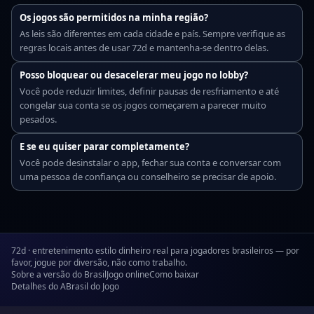
Os jogos são permitidos na minha região?
As leis são diferentes em cada cidade e país. Sempre verifique as
regras locais antes de usar 72d e mantenha-se dentro delas.
Posso bloquear ou desacelerar meu jogo no lobby?
Você pode reduzir limites, definir pausas de resfriamento e até
congelar sua conta se os jogos começarem a parecer muito
pesados.
E se eu quiser parar completamente?
Você pode desinstalar o app, fechar sua conta e conversar com
uma pessoa de confiança ou conselheiro se precisar de apoio.
72d · entretenimento estilo dinheiro real para jogadores brasileiros — por
favor, jogue por diversão, não como trabalho.
Sobre a versão do Brasil
Jogo online
Como baixar
Detalhes do ABrasil do Jogo