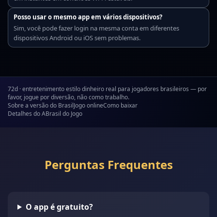
Posso usar o mesmo app em vários dispositivos?
Sim, você pode fazer login na mesma conta em diferentes
dispositivos Android ou iOS sem problemas.
72d · entretenimento estilo dinheiro real para jogadores brasileiros — por
favor, jogue por diversão, não como trabalho.
Sobre a versão do Brasil
Jogo online
Como baixar
Detalhes do ABrasil do Jogo
Perguntas Frequentes
O app é gratuito?