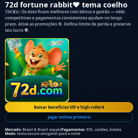
72d fortune rabbit❤️ tema coelho
72d 💵📈 Os slots ficam melhores com bônus e gestão — odds
competitivas e pagamentos consistentes ajudam no longo
prazo. Ative as promoções 🎯. Defina limite de perda e preserve
seu lucro 🛡️.
Baixar benefícios VIP e high-roller
⬇️
Jogar online primeiro
Mercado:
Brasil & Brasil expats
Pagamentos:
PIX, cartões, boleto
Modo:
tema escuro amigável para a noite