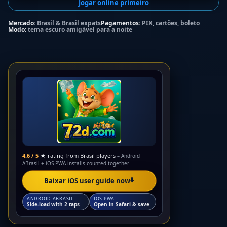
Jogar online primeiro
Mercado:
Brasil & Brasil expats
Pagamentos:
PIX, cartões, boleto
Modo:
tema escuro amigável para a noite
4.6 / 5
★ rating from Brasil players
– Android
ABrasil + iOS PWA installs counted together
⬇️
Baixar iOS user guide now
ANDROID ABRASIL
IOS PWA
Side‑load with 2 taps
Open in Safari & save