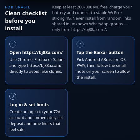
Keep at least 200–300 MB free, charge your
FOR BRASIL
Clean checklist
battery and connect to stable Wi‑Fi or
strong 4G. Never install from random links
before you
shared in unknown WhatsApp groups —
install
only from https://bj88a.com/.
1
2
Open https://bj88a.com/
Tap the Baixar button
Use Chrome, Firefox or Safari
Pick Android ABrasil or iOS
and type https://bj88a.com/
PWA, then follow the small
directly to avoid fake clones.
note on your screen to allow
the install.
3
Log in & set limits
Create or log in to your 72d
account and immediately set
deposit and time limits that
feel safe.