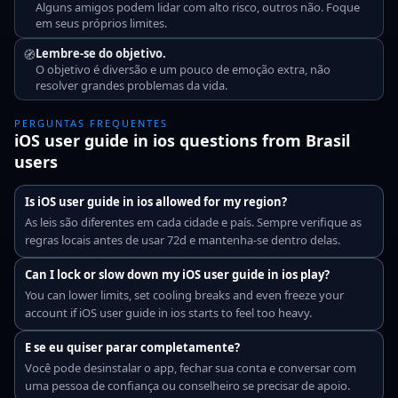
Alguns amigos podem lidar com alto risco, outros não. Foque
em seus próprios limites.
Lembre-se do objetivo.
🧭
O objetivo é diversão e um pouco de emoção extra, não
resolver grandes problemas da vida.
PERGUNTAS FREQUENTES
iOS user guide in ios questions from Brasil
users
Is iOS user guide in ios allowed for my region?
As leis são diferentes em cada cidade e país. Sempre verifique as
regras locais antes de usar 72d e mantenha-se dentro delas.
Can I lock or slow down my iOS user guide in ios play?
You can lower limits, set cooling breaks and even freeze your
account if iOS user guide in ios starts to feel too heavy.
E se eu quiser parar completamente?
Você pode desinstalar o app, fechar sua conta e conversar com
uma pessoa de confiança ou conselheiro se precisar de apoio.