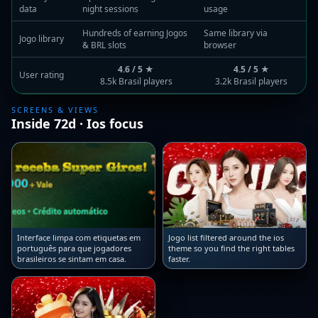
data
night sessions
usage
Hundreds of earning Jogos
Same library via
Jogo library
& BRL slots
browser
4.6 / 5 ★
4.5 / 5 ★
User rating
8.5k Brasil players
3.2k Brasil players
SCREENS & VIEWS
Inside 72d · Ios focus
Interface limpa com etiquetas em
Jogo list filtered around the ios
português para que jogadores
theme so you find the right tables
brasileiros se sintam em casa.
faster.