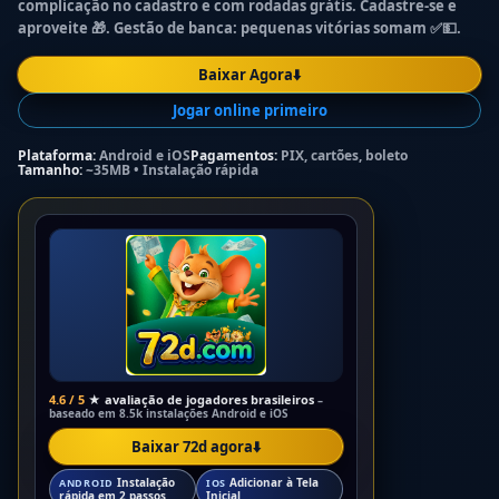
complicação no cadastro e com rodadas grátis. Cadastre-se e
aproveite 🎁. Gestão de banca: pequenas vitórias somam ✅💵.
Baixar Agora
⬇️
Jogar online primeiro
Plataforma:
Android e iOS
Pagamentos:
PIX, cartões, boleto
Tamanho:
~35MB • Instalação rápida
4.6 / 5
★ avaliação de jogadores brasileiros
–
baseado em 8.5k instalações Android e iOS
Baixar 72d agora
⬇️
Instalação
Adicionar à Tela
ANDROID
IOS
rápida em 2 passos
Inicial