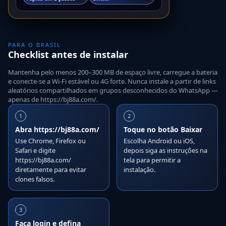
PARA O BRASIL
Checklist antes de instalar
Mantenha pelo menos 200–300 MB de espaço livre, carregue a bateria
e conecte-se a Wi‑Fi estável ou 4G forte. Nunca instale a partir de links
aleatórios compartilhados em grupos desconhecidos do WhatsApp —
apenas de https://bj88a.com/.
1
2
Abra https://bj88a.com/
Toque no botão Baixar
Use Chrome, Firefox ou
Escolha Android ou iOS,
Safari e digite
depois siga as instruções na
https://bj88a.com/
tela para permitir a
diretamente para evitar
instalação.
clones falsos.
3
Faça login e defina