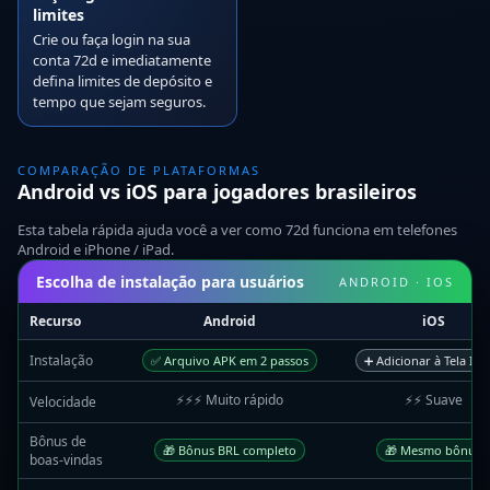
limites
Crie ou faça login na sua
conta 72d e imediatamente
defina limites de depósito e
tempo que sejam seguros.
COMPARAÇÃO DE PLATAFORMAS
Android vs iOS para jogadores brasileiros
Esta tabela rápida ajuda você a ver como 72d funciona em telefones
Android e iPhone / iPad.
Escolha de instalação para usuários
ANDROID · IOS
Recurso
Android
iOS
Instalação
✅ Arquivo APK em 2 passos
➕ Adicionar à Tela Inic
⚡⚡⚡ Muito rápido
⚡⚡ Suave
Velocidade
Bônus de
🎁 Bônus BRL completo
🎁 Mesmo bônus
boas-vindas