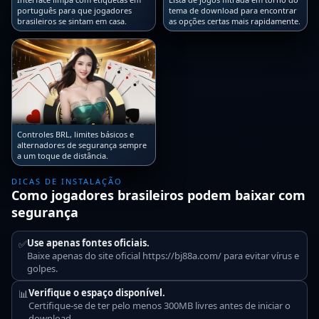
português para que jogadores
tema de download para encontrar
brasileiros se sintam em casa.
as opções certas mais rapidamente.
Controles BRL, limites básicos e
alternadores de segurança sempre
a um toque de distância.
DICAS DE INSTALAÇÃO
Como jogadores brasileiros podem baixar com
segurança
Use apenas fontes oficiais.
✅
Baixe apenas do site oficial https://bj88a.com/ para evitar vírus e
golpes.
Verifique o espaço disponível.
📊
Certifique-se de ter pelo menos 300MB livres antes de iniciar o
download.